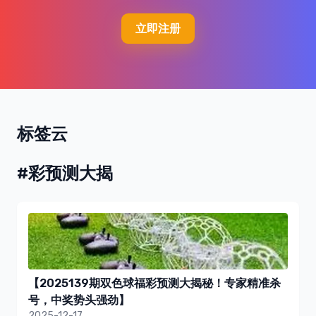
立即注册
标签云
#彩预测大揭
【2025139期双色球福彩预测大揭秘！专家精准杀
号，中奖势头强劲】
2025-12-17