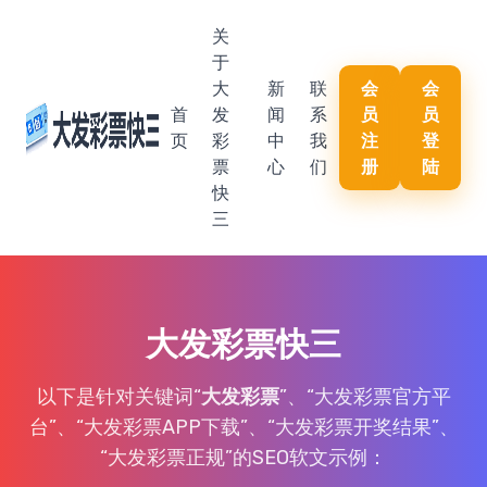
关
于
大
新
联
会
会
首
发
闻
系
员
员
页
彩
中
我
注
登
票
心
们
册
陆
快
三
大发彩票快三
以下是针对关键词“
大发彩票
”、“大发彩票官方平
台”、“大发彩票APP下载”、“大发彩票开奖结果”、
“大发彩票正规”的SEO软文示例：