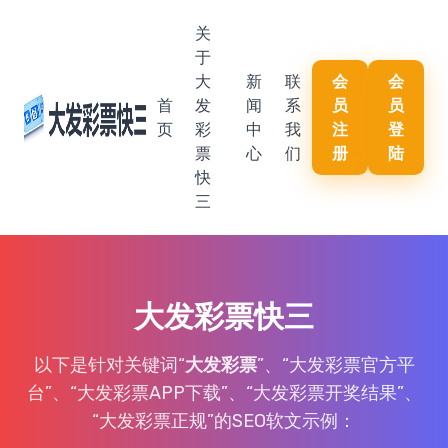
关
于
大
新
联
会
会
首
发
闻
系
员
员
页
彩
中
我
注
登
票
心
们
册
陆
快
三
大发彩票快三
以下是针对关键词“
大发彩票
”、“大发彩票官方平
台”、“大发彩票APP下载”、“大发彩票开奖结果”、
“大发彩票正规”的SEO软文示例：