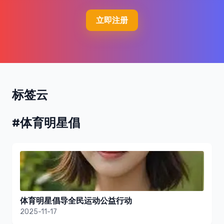
立即注册
标签云
#体育明星倡
体育明星倡导全民运动公益行动
2025-11-17