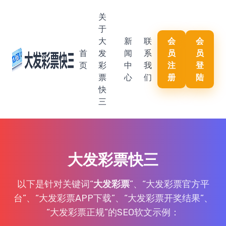
关
于
大
新
联
会
会
首
发
闻
系
员
员
页
彩
中
我
注
登
票
心
们
册
陆
快
三
大发彩票快三
以下是针对关键词“
大发彩票
”、“大发彩票官方平
台”、“大发彩票APP下载”、“大发彩票开奖结果”、
“大发彩票正规”的SEO软文示例：