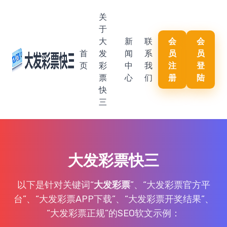
关
于
大
新
联
会
会
首
发
闻
系
员
员
页
彩
中
我
注
登
票
心
们
册
陆
快
三
大发彩票快三
以下是针对关键词“
大发彩票
”、“大发彩票官方平
台”、“大发彩票APP下载”、“大发彩票开奖结果”、
“大发彩票正规”的SEO软文示例：